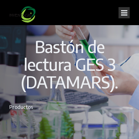
Bastón de
lectura GES 3
(DATAMARS).
Productos