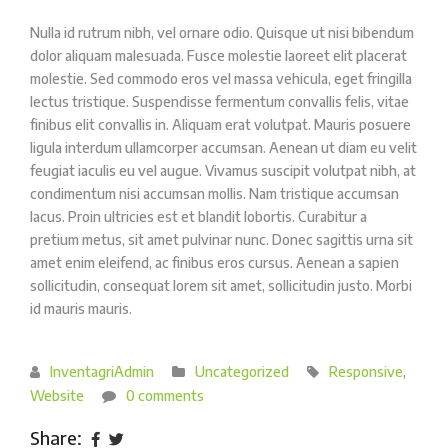
Nulla id rutrum nibh, vel ornare odio. Quisque ut nisi bibendum
dolor aliquam malesuada. Fusce molestie laoreet elit placerat
molestie. Sed commodo eros vel massa vehicula, eget fringilla
lectus tristique. Suspendisse fermentum convallis felis, vitae
finibus elit convallis in. Aliquam erat volutpat. Mauris posuere
ligula interdum ullamcorper accumsan. Aenean ut diam eu velit
feugiat iaculis eu vel augue. Vivamus suscipit volutpat nibh, at
condimentum nisi accumsan mollis. Nam tristique accumsan
lacus. Proin ultricies est et blandit lobortis. Curabitur a
pretium metus, sit amet pulvinar nunc. Donec sagittis urna sit
amet enim eleifend, ac finibus eros cursus. Aenean a sapien
sollicitudin, consequat lorem sit amet, sollicitudin justo. Morbi
id mauris mauris.
InventagriAdmin
Uncategorized
Responsive
,
Website
0 comments
Share: