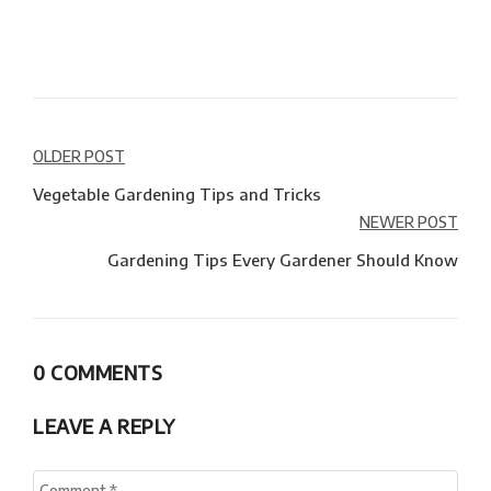
Navegación
OLDER POST
de
Vegetable Gardening Tips and Tricks
NEWER POST
entradas
Gardening Tips Every Gardener Should Know
0 COMMENTS
LEAVE A REPLY